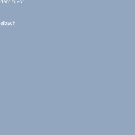
u dem zuvor
selbach