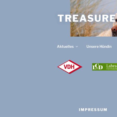
Zum
Inhalt
TREASURE
springen
Aktuelles
Unsere Hündin
V
D
H
IMPRESSUM