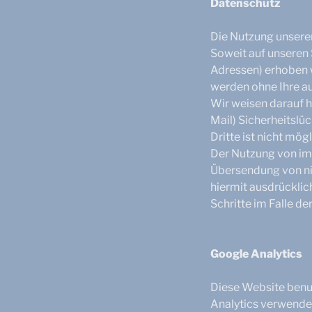
Datenschutz
Die Nutzung unsere
Soweit auf unseren
Adressen) erhoben we
werden ohne Ihre a
Wir weisen darauf h
Mail) Sicherheitslü
Dritte ist nicht mögl
Der Nutzung von im
Übersendung von ni
hiermit ausdrücklic
Schritte im Falle 
Google Analytics
Diese Website benut
Analytics verwendet