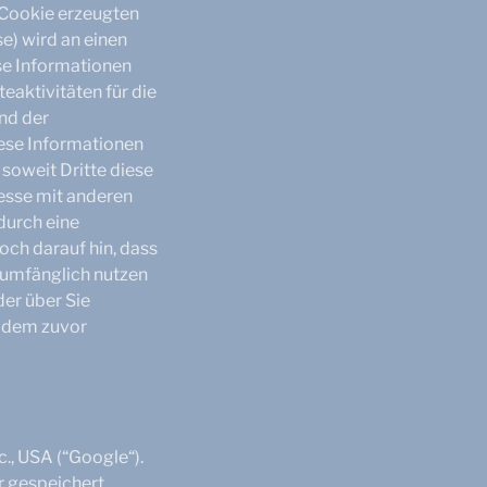
 Cookie erzeugten
e) wird an einen
se Informationen
aktivitäten für die
nd der
iese Informationen
soweit Dritte diese
resse mit anderen
durch eine
och darauf hin, dass
l umfänglich nutzen
der über Sie
u dem zuvor
., USA (“Google“).
r gespeichert