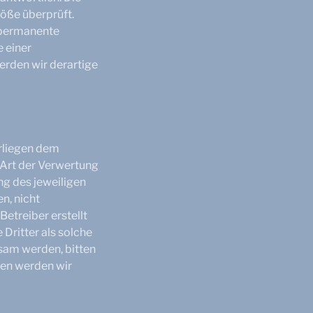
öße überprüft.
e permanente
e einer
rden wir derartige
erliegen dem
 Art der Verwertung
g des jeweiligen
n, nicht
Betreiber erstellt
Dritter als solche
sam werden, bitten
gen werden wir