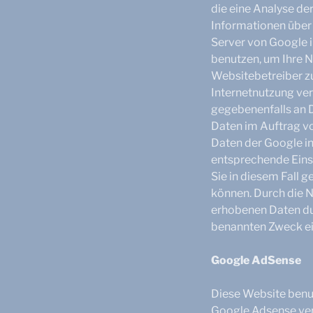
die eine Analyse de
Informationen über 
Server von Google 
benutzen, um Ihre N
Websitebetreiber z
Internetnutzung ve
gegebenenfalls an D
Daten im Auftrag vo
Daten der Google in
entsprechende Einst
Sie in diesem Fall 
können. Durch die N
erhobenen Daten du
benannten Zweck ei
Google AdSense
Diese Website benu
Google Adsense ver