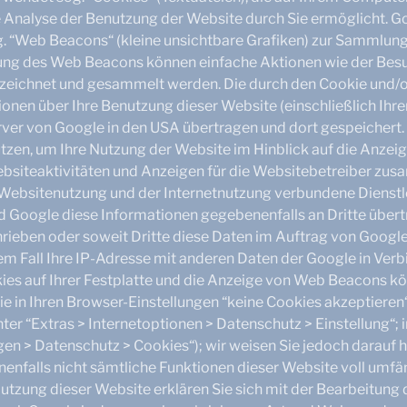
e Analyse der Benutzung der Website durch Sie ermöglicht. 
. “Web Beacons“ (kleine unsichtbare Grafiken) zur Sammlung
ng des Web Beacons können einfache Aktionen wie der Besu
zeichnet und gesammelt werden. Die durch den Cookie und
onen über Ihre Benutzung dieser Website (einschließlich Ihre
ver von Google in den USA übertragen und dort gespeichert.
tzen, um Ihre Nutzung der Website im Hinblick auf die Anzei
ebsiteaktivitäten und Anzeigen für die Websitebetreiber zu
 Websitenutzung und der Internetnutzung verbundene Dienstl
d Google diese Informationen gegebenenfalls an Dritte übert
rieben oder soweit Dritte diese Daten im Auftrag von Google
em Fall Ihre IP-Adresse mit anderen Daten der Google in Ver
ies auf Ihrer Festplatte und die Anzeige von Web Beacons k
ie in Ihren Browser-Einstellungen “keine Cookies akzeptiere
ter “Extras > Internetoptionen > Datenschutz > Einstellung“; 
gen > Datenschutz > Cookies“); wir weisen Sie jedoch darauf hi
enfalls nicht sämtliche Funktionen dieser Website voll umfä
utzung dieser Website erklären Sie sich mit der Bearbeitung 