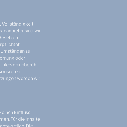
, Vollständigkeit
steanbieter sind wir
 Gesetzen
pflichtet,
h Umständen zu
tfernung oder
 hiervon unberührt.
 konkreten
tzungen werden wir
keinen Einfluss
en. Für die Inhalte
rantwortlich. Die