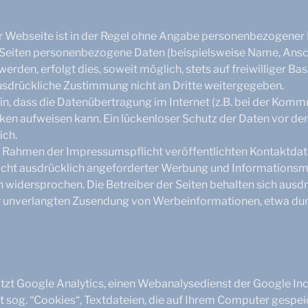
r Webseite ist in der Regel ohne Angabe personenbezogener
 Seiten personenbezogene Daten (beispielsweise Name, Ansch
rden, erfolgt dies, soweit möglich, stets auf freiwilliger Bas
usdrückliche Zustimmung nicht an Dritte weitergegeben.
in, dass die Datenübertragung im Internet (z.B. bei der Komm
cken aufweisen kann. Ein lückenloser Schutz der Daten vor de
ich.
 Rahmen der Impressumspflicht veröffentlichten Kontaktdate
cht ausdrücklich angeforderter Werbung und Informationsma
h widersprochen. Die Betreiber der Seiten behalten sich ausdr
der unverlangten Zusendung von Werbeinformationen, etwa dur
zt Google Analytics, einen Webanalysedienst der Google Inc
 sog. “Cookies“, Textdateien, die auf Ihrem Computer gespe