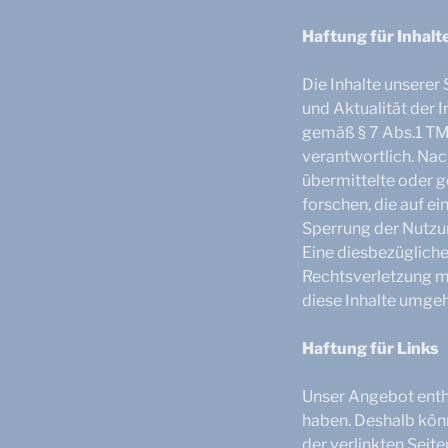
Haftung für Inhalt
Die Inhalte unserer 
und Aktualität der 
gemäß § 7 Abs.1 TMG
verantwortlich. Nach
übermittelte oder 
forschen, die auf e
Sperrung der Nutzu
Eine diesbezügliche
Rechtsverletzung m
diese Inhalte umge
Haftung für Links
Unser Angebot enthä
haben. Deshalb könn
der verlinkten Seite