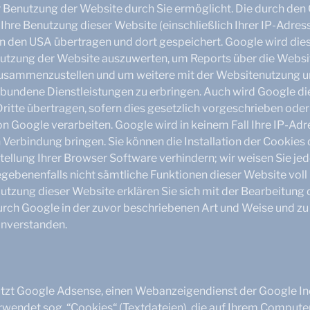
r Benutzung der Website durch Sie ermöglicht. Die durch den
Ihre Benutzung dieser Website (einschließlich Ihrer IP-Adress
in den USA übertragen und dort gespeichert. Google wird die
utzung der Website auszuwerten, um Reports über die Website
usammenzustellen und um weitere mit der Websitenutzung u
rbundene Dienstleistungen zu erbringen. Auch wird Google d
ritte übertragen, sofern dies gesetzlich vorgeschrieben oder 
n Google verarbeiten. Google wird in keinem Fall Ihre IP-Ad
 Verbindung bringen. Sie können die Installation der Cookies 
ellung Ihrer Browser Software verhindern; wir weisen Sie jed
gegebenenfalls nicht sämtliche Funktionen dieser Website vol
utzung dieser Website erklären Sie sich mit der Bearbeitung 
rch Google in der zuvor beschriebenen Art und Weise und z
nverstanden.
tzt Google Adsense, einen Webanzeigendienst der Google Inc
wendet sog. “Cookies“ (Textdateien), die auf Ihrem Compute