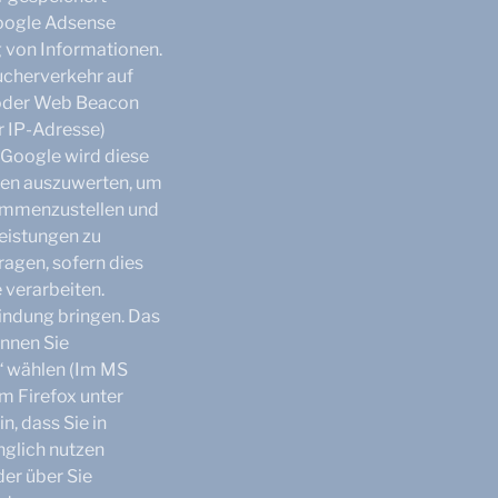
Google Adsense
 von Informationen.
cherverkehr auf
/oder Web Beacon
r IP-Adresse)
 Google wird diese
gen auszuwerten, um
sammenzustellen und
eistungen zu
ragen, sofern dies
 verarbeiten.
bindung bringen. Das
önnen Sie
n“ wählen (Im MS
im Firefox unter
n, dass Sie in
nglich nutzen
der über Sie