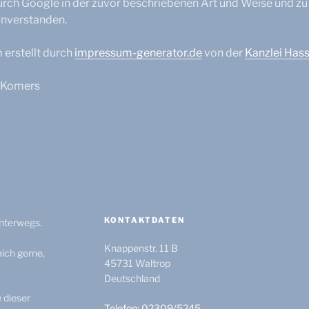
rch Google in der zuvor beschriebenen Art und Weise und z
nverstanden.
erstellt durch
impressum-generator.de
von der
Kanzlei Has
p Komers
KONTAKTDATEN
unterwegs.
Knappenstr. 11 B
ich gerne,
45731
Waltrop
Deutschland
e dieser
Telefon: 02309/5245