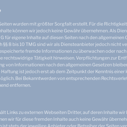
a
l
e
e
Seiten wurden mit größter Sorgfalt erstellt. Für die Richtigkeit
Inhalte können wir jedoch keine Gewähr übernehmen. Als Dien
 für eigene Inhalte auf diesen Seiten nach den allgemeinen
 §§ 8 bis 10 TMG sind wir als Diensteanbieter jedoch nicht ver
gespeicherte fremde Informationen zu überwachen oder nac
ine rechtswidrige Tätigkeit hinweisen. Verpflichtungen zur En
ng von Informationen nach den allgemeinen Gesetzen bleiben
 Haftung ist jedoch erst ab dem Zeitpunkt der Kenntnis einer
öglich. Bei Bekanntwerden von entsprechenden Rechtsverle
hend entfernen.
lt Links zu externen Webseiten Dritter, auf deren Inhalte wir 
en wir für diese fremden Inhalte auch keine Gewähr übernehm
n ist stets der jeweilige Anbieter oder Betreiber der Seiten ve