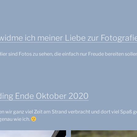
h
u
y
s
b
n
h
D
o
u
e
l
n
u
o
d
widme ich meiner Liebe zur Fotografie
t
g
v
s
i
e
c
q
Hier sind Fotos zu sehen, die einfach nur Freude bereiten sollen
r
h
u
b
l
e
a
a
I
n
n
n
d
d
t
e
rding Ende Oktober 2020
r
n
a
wir ganz viel Zeit am Strand verbracht und dort viel Spaß 
t
genau wie ich.
i
o
n