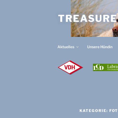
Zum
Inhalt
TREASURE
springen
Aktuelles
Unsere Hündin
V
D
H
KATEGORIE:
FO