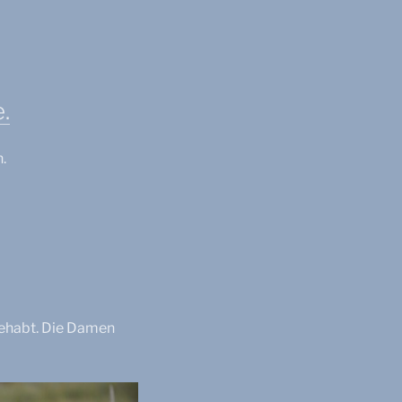
.
.
gehabt. Die Damen