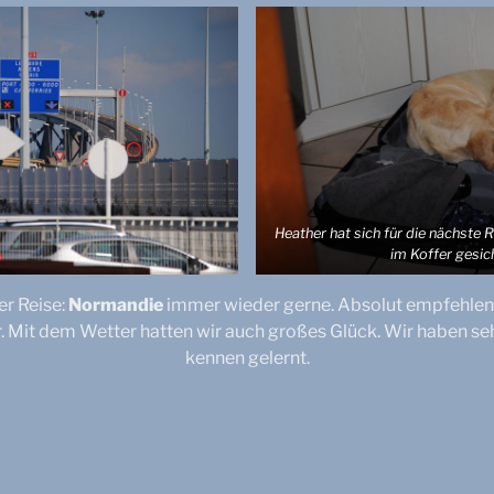
Heather hat sich für die nächste R
im Koffer gesic
r Reise:
Normandie
immer wieder gerne. Absolut empfehlens
. Mit dem Wetter hatten wir auch großes Glück. Wir haben s
kennen gelernt.