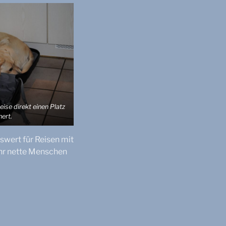
eise direkt einen Platz
hert.
wert für Reisen mit
ehr nette Menschen