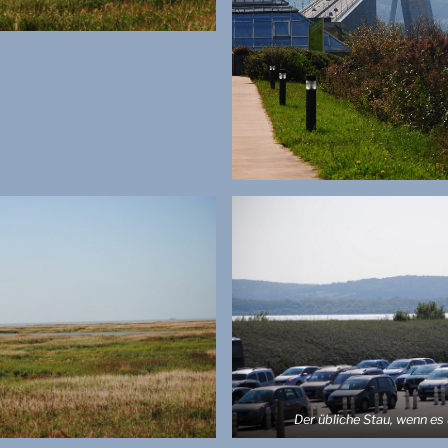
a
l
e
Der übliche Stau, wenn es