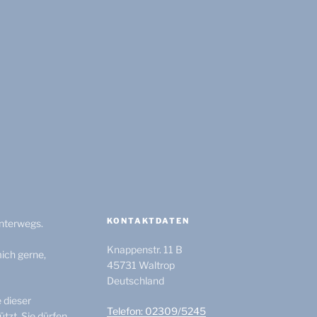
igation
KONTAKTDATEN
unterwegs.
Knappenstr. 11 B
ich gerne,
45731
Waltrop
Deutschland
e dieser
Telefon: 02309/5245
tzt. Sie dürfen