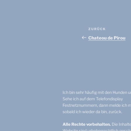
Beitragsnav
Vorheriger
ZURÜCK
Beitrag
Chateou de Pirou
Ich bin sehr häufig mit den Hunden 
Sehe ich auf dem Telefondisplay
Festnetznummern, dann melde ich m
sobald ich wieder da bin, zurück.
Alle Rechte vorbehalten.
Die Inhalt
Website sind urheberrechtlich geschü