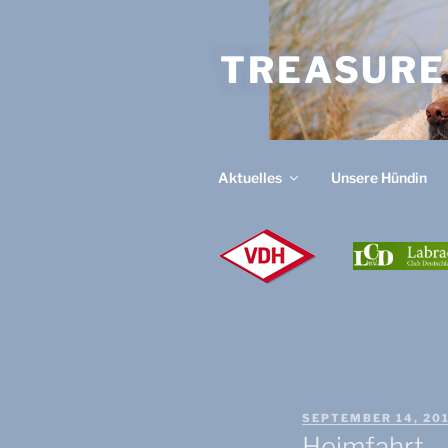
Zum
Inhalt
TREASURE
springen
Aktuelles
Unsere Hündin
V
D
H
VERÖFFENTLICHT
SEPTEMBER 14, 20
AM
Heimfahrt