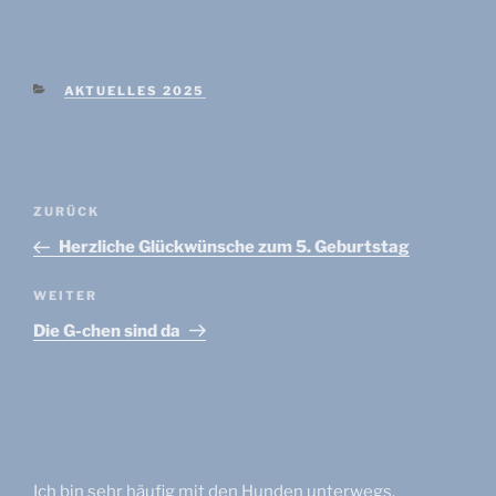
KATEGORIEN
AKTUELLES 2025
Beitragsnavigation
Vorheriger
ZURÜCK
Beitrag
Herzliche Glückwünsche zum 5. Geburtstag
Nächster
WEITER
Beitrag
Die G-chen sind da
Ich bin sehr häufig mit den Hunden unterwegs.