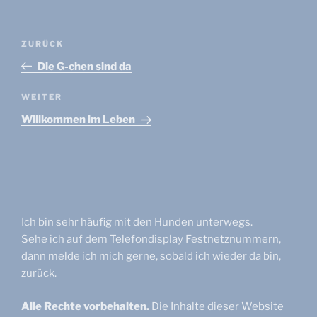
Beitragsnavigation
Vorheriger
ZURÜCK
Beitrag
Die G-chen sind da
Nächster
WEITER
Beitrag
Willkommen im Leben
Ich bin sehr häufig mit den Hunden unterwegs.
Sehe ich auf dem Telefondisplay Festnetznummern,
dann melde ich mich gerne, sobald ich wieder da bin,
zurück.
Alle Rechte vorbehalten.
Die Inhalte dieser Website