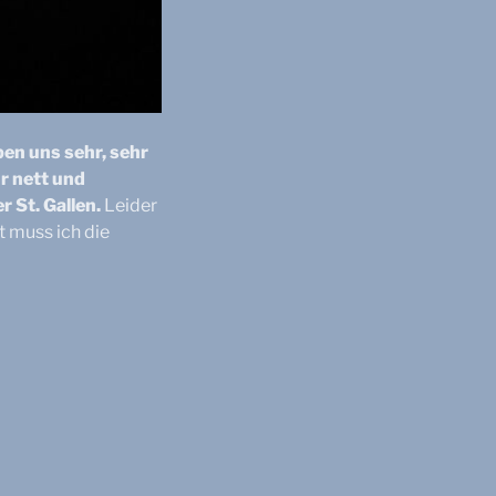
en uns sehr, sehr
r nett und
r St. Gallen.
Leider
 muss ich die