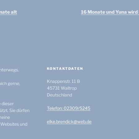
igation
nate alt
16 Monate und Yuna wird
KONTAKTDATEN
unterwegs.
Knappenstr. 11 B
ich gerne,
45731
Waltrop
Deutschland
e dieser
Telefon: 02309/5245
tzt. Sie dürfen
meine
elke.brendick@web.de
n Websites und