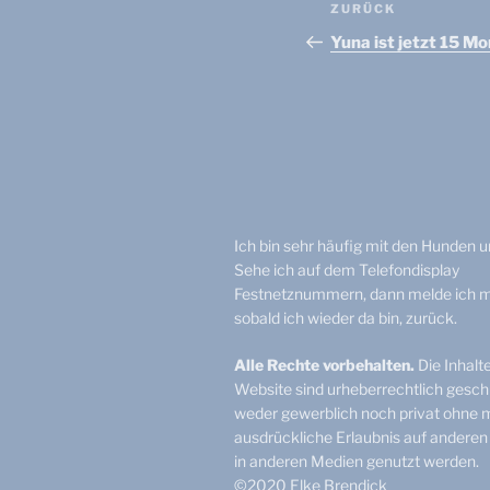
Beitragsnav
Vorheriger
ZURÜCK
Beitrag
Yuna ist jetzt 15 Mo
Ich bin sehr häufig mit den Hunden 
Sehe ich auf dem Telefondisplay
Festnetznummern, dann melde ich m
sobald ich wieder da bin, zurück.
Alle Rechte vorbehalten.
Die Inhalt
Website sind urheberrechtlich geschü
weder gewerblich noch privat ohne 
ausdrückliche Erlaubnis auf andere
in anderen Medien genutzt werden.
©2020 Elke Brendick