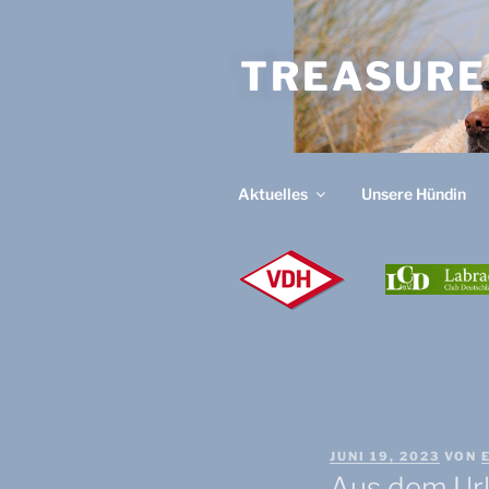
Zum
Inhalt
TREASURE
springen
Aktuelles
Unsere Hündin
V
D
H
VERÖFFENTLICHT
JUNI 19, 2023
VON
AM
Aus dem Url